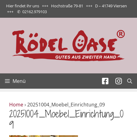
Zum
Hier findet ihr uns +++ Hochstraße 79-81 +++ D – 41749 Viersen
Inhalt
+++
✆
02162.979103
springen
Menü
Home
›
20251004_Moebel_Einrichtung_09
20251004_Moebel_Einrichtung_0
9