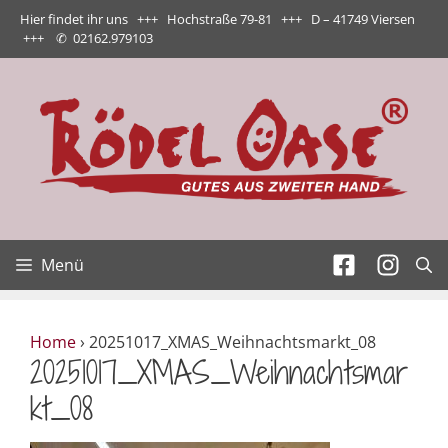
Zum
Hier findet ihr uns +++ Hochstraße 79-81 +++ D – 41749 Viersen
Inhalt
+++
✆
02162.979103
springen
Menü
Home
›
20251017_XMAS_Weihnachtsmarkt_08
20251017_XMAS_Weihnachtsmar
kt_08