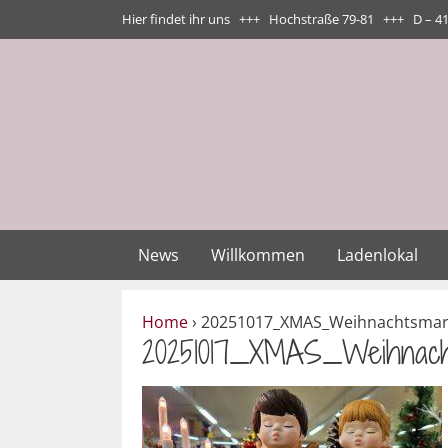
Zum
Hier findet ihr uns +++ Hochstraße 79-81 +++ D – 4
Inhalt
springen
News
Willkommen
Ladenlokal
Home
›
20251017_XMAS_Weihnachtsmar
20251017_XMAS_Weihnach