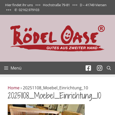
Zum
Hier findet ihr uns +++ Hochstraße 79-81 +++ D – 41749 Viersen
Inhalt
+++
✆
02162.979103
springen
Menü
Home
›
20251108_Moebel_Einrichtung_10
20251108_Moebel_Einrichtung_10