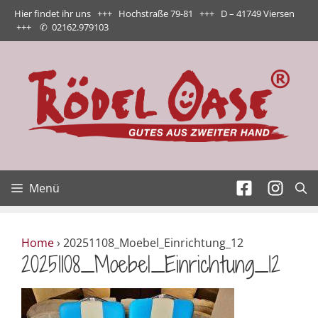
Zum
Hier findet ihr uns +++ Hochstraße 79-81 +++ D – 41749 Viersen
Inhalt
+++
✆
02162.979103
springen
Menü
Home
›
20251108_Moebel_Einrichtung_12
20251108_Moebel_Einrichtung_12