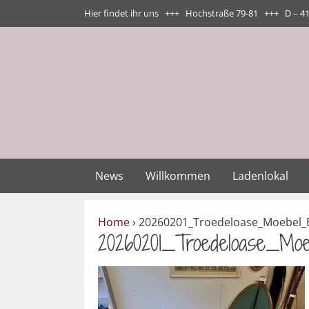
Zum
Hier findet ihr uns +++ Hochstraße 79-81 +++ D – 4
Inhalt
springen
News
Willkommen
Ladenlokal
Home
›
20260201_Troedeloase_Moebel_E
20260201_Troedeloase_Moe