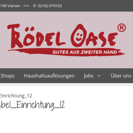
1749 Viersen +++
✆
02162.979103
Shops
Haushaltsauflösungen
Jobs
Über uns
inrichtung_12
bel_Einrichtung_12