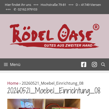
Zum
Hier findet ihr uns +++ Hochstraße 79-81 +++ D – 41749 Viersen
Inhalt
+++
✆
02162.979103
springen
Menü
Home
›
20260521_Moebel_Einrichtung_08
20260521_Moebel_Einrichtung_08