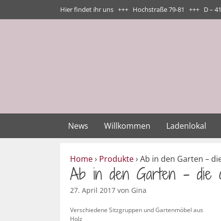
Zum
Hier findet ihr uns +++ Hochstraße 79-81 +++ D – 4
Inhalt
springen
News
Willkommen
Ladenlokal
Home
›
Produkte
›
Ab in den Garten – die
Ab in den Garten – die G
27. April 2017
von
Gina
Verschiedene Sitzgruppen und Gartenmöbel aus
Holz