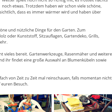
Wetter spielt noch nicht so richtig mit, es fröstelt nachts
noch etwas. Trotzdem haben wir schon viele schöne,
rsichtlich, dass es immer wärmer wird und haben über
schöne und nützliche Dinge für den Garten. Zum
z oder Kunststoff, Sitzauflagen, Gartendeko, Grills,
ehr.
eht vieles bereit. Gartenwerkzeuge, Rasenmäher und weitere
Und ihr findet eine große Auswahl an Blumenkübeln sowie
fach von Zeit zu Zeit mal reinschauen, falls momentan nicht
uf euren Besuch.
elke Metzer
vor 1 Monat