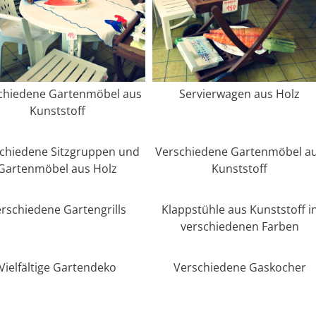
...hir wird Frau fas
fündig, wenn etwas 
wird, manchmal auc
auf den 2.Blic
chiedene Gartenmöbel aus
Servierwagen aus Holz
Kunststoff
chiedene Sitzgruppen und
Verschiedene Gartenmöbel a
Gartenmöbel aus Holz
Kunststoff
rschiedene Gartengrills
Klappstühle aus Kunststoff i
verschiedenen Farben
Vielfältige Gartendeko
Verschiedene Gaskocher