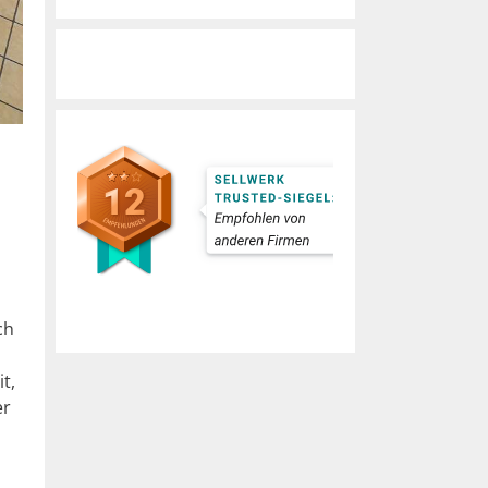
ch
t,
er