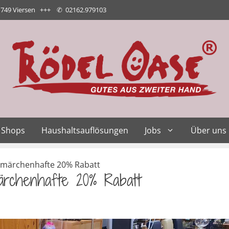
1749 Viersen +++
✆
02162.979103
Shops
Haushaltsauflösungen
Jobs
Über uns
s märchenhafte 20% Rabatt
ärchenhafte 20% Rabatt