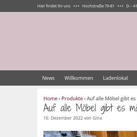
Zum
Hier findet ihr uns +++ Hochstraße 79-81 +++ D – 4
Inhalt
springen
News
Willkommen
Ladenlokal
Home
›
Produkte
›
Auf alle Möbel gibt e
Auf alle Möbel gibt es m
10. Dezember 2022
von
Gina