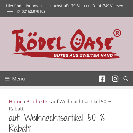
Zum
Hier findet ihr uns +++ Hochstraße 79-81 +++ D – 41749 Viersen
Inhalt
+++
✆
02162.979103
springen
Menü
Home
›
Produkte
›
auf Weihnachtsartikel 50 %
Rabatt
auf Weihnachtsartikel 50 %
Rabatt