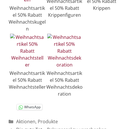
Weihnachtsartik
el 50% Rabatt
Weihnachtsartik
el 50% Rabatt
Krippen
el 50% Rabatt
Krippenfiguren
Weihnachtskugel
n
Weihnachtsartik
Weihnachtsartik
el 50% Rabatt
el 50% Rabatt
Weihnachtsteller
Weihnachtsdeko
ration
WhatsApp
Kategorien
Aktionen
,
Produkte