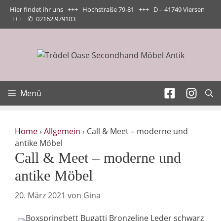
Zum
Hier findet ihr uns +++ Hochstraße 79-81 +++ D – 41749 Viersen
Inhalt
+++
✆
02162.979103
springen
Menü
Home
›
Allgemein
›
Call & Meet – moderne und
antike Möbel
Call & Meet – moderne und
antike Möbel
20. März 2021
von
Gina