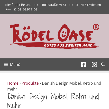
Zum
Hier findet ihr uns +++ Hochstraße 79-81 +++ D – 41749 Viersen
Inhalt
+++
✆
02162.979103
springen
Menü
Home
›
Produkte
›
Danish Design Möbel, Retro und
mehr
Danish Design Möbel, Retro und
mehr