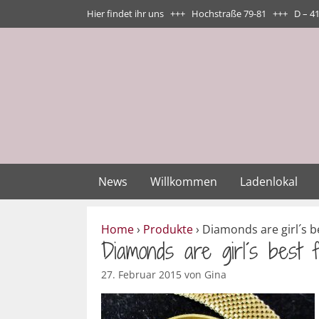
Zum
Hier findet ihr uns +++ Hochstraße 79-81 +++ D – 4
Inhalt
springen
News
Willkommen
Ladenlokal
Home
›
Produkte
›
Diamonds are girl´s be
Diamonds are girl´s best
27. Februar 2015
von
Gina