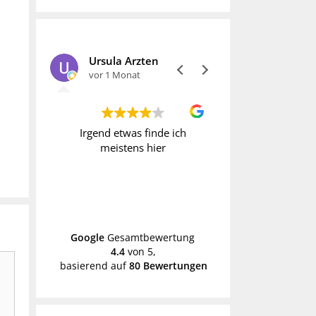
Ursula Arzten
vor 1 Monat
vor 1 Monat
t immer
Irgend etwas finde ich
Wer Vintage liebt
gesucht
meistens hier
fündig. Allerdi
h erst
manche Preise o
k
hoch. Daher geh
schon mal mit
Weiterle
Händen hin
Google
Gesamtbewertung
4.4
von 5,
basierend auf
80 Bewertungen