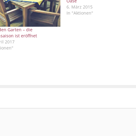
Oase
6. März 2015
In "Aktionen"
elke Metzer
den Garten – die
vor 1 Monat
saison ist eröffnet
ril 2017
tionen"
...hir wird Frau fas
fündig, wenn etwas 
wird, manchmal auc
auf den 2.Blic