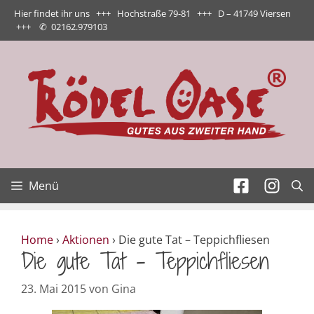
Zum
Hier findet ihr uns +++ Hochstraße 79-81 +++ D – 41749 Viersen
Inhalt
+++
✆
02162.979103
springen
Menü
Home
›
Aktionen
›
Die gute Tat – Teppichfliesen
Die gute Tat – Teppichfliesen
23. Mai 2015
von
Gina