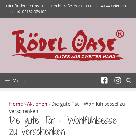
Zum
Hier findet ihr uns +++ Hochstraße 79-81 +++ D – 41749 Viersen
Inhalt
+++
✆
02162.979103
springen
Menü
Home
›
Aktionen
›
Die gute Tat – Wohlfühlsessel zu
verschenken
Die gute Tat – Wohlfühlsessel
zu verschenken