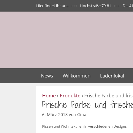
Zum
Hier findet ihr uns +++ Hochstraße 79-81 +++ D – 4
Inhalt
springen
News
Willkommen
Ladenlokal
Home
›
Produkte
›
Frische Farbe und fri
Frische Farbe und frisc
6. März 2018
von
Gina
Kissen und Wohntextilien in verschiedenen Designs