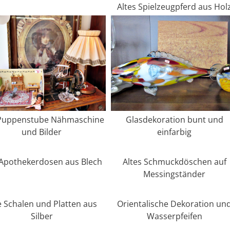
Altes Spielzeugpferd aus Hol
elke Metzer
vor 1 Monat
...hir wird Frau fas
fündig, wenn etwas 
wird, manchmal auc
 Puppenstube Nähmaschine
Glasdekoration bunt und
auf den 2.Blic
und Bilder
einfarbig
 Apothekerdosen aus Blech
Altes Schmuckdöschen auf
Messingständer
e Schalen und Platten aus
Orientalische Dekoration un
Silber
Wasserpfeifen