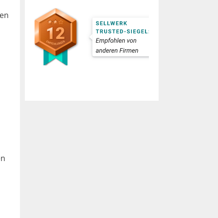
len
en