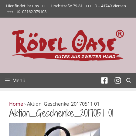
Zum
Hier findet ihr uns +++ Hochstraße 79-81 +++ D – 41749 Viersen
Inhalt
+++
✆
02162.979103
springen
Menü
Home
›
Aktion_Geschenke_20170511 01
Aktion_Geschenke_20170511 01