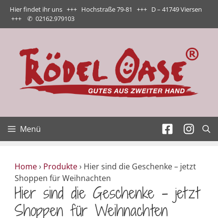
Zum
Hier findet ihr uns +++ Hochstraße 79-81 +++ D – 41749 Viersen
Inhalt
+++
✆
02162.979103
springen
Menü
Home
›
Produkte
›
Hier sind die Geschenke – jetzt
Shoppen für Weihnachten
Hier sind die Geschenke – jetzt
Shoppen für Weihnachten