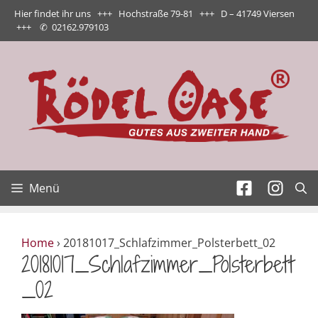
Zum
Hier findet ihr uns +++ Hochstraße 79-81 +++ D – 41749 Viersen
Inhalt
+++
✆
02162.979103
springen
Menü
Home
›
20181017_Schlafzimmer_Polsterbett_02
20181017_Schlafzimmer_Polsterbett
_02