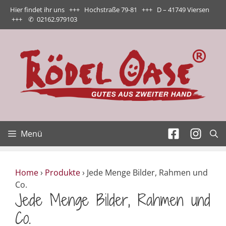
Zum
Hier findet ihr uns +++ Hochstraße 79-81 +++ D – 41749 Viersen
Inhalt
+++
✆
02162.979103
springen
Menü
Home
›
Produkte
›
Jede Menge Bilder, Rahmen und
Co.
Jede Menge Bilder, Rahmen und
Co.