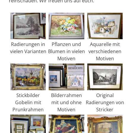
reinschauen. Wir freuen uns auf euch.
Radierungen in
Pflanzen und
Aquarelle mit
vielen Varianten
Blumen in vielen
verschiedenen
Motiven
Motiven
Stickbilder
Bilderrahmen
Original
Gobelin mit
mit und ohne
Radierungen von
Prunkrahmen
Motiven
Stricker