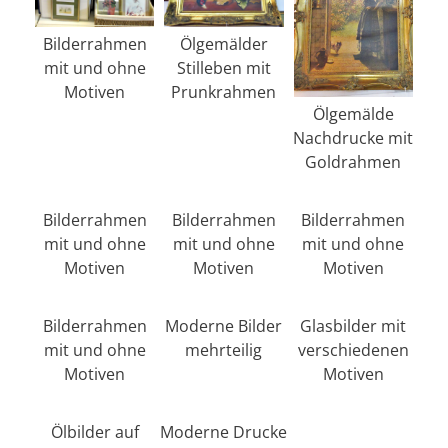
Bilderrahmen
Ölgemälder
mit und ohne
Stilleben mit
Motiven
Prunkrahmen
Ölgemälde
Nachdrucke mit
Goldrahmen
Bilderrahmen
Bilderrahmen
Bilderrahmen
mit und ohne
mit und ohne
mit und ohne
Motiven
Motiven
Motiven
Bilderrahmen
Moderne Bilder
Glasbilder mit
mit und ohne
mehrteilig
verschiedenen
Motiven
Motiven
Ölbilder auf
Moderne Drucke