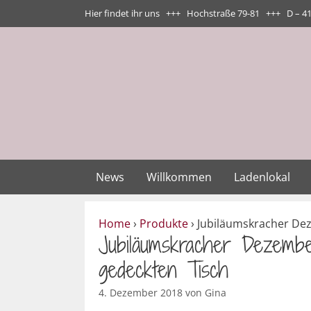
Zum
Hier findet ihr uns +++ Hochstraße 79-81 +++ D – 4
Inhalt
springen
News
Willkommen
Ladenlokal
Home
›
Produkte
›
Jubiläumskracher Deze
Jubiläumskracher Dezembe
gedeckten Tisch
4. Dezember 2018
von
Gina