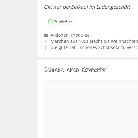
Gilt nur bei Einkauf im Ladengeschäft
WhatsApp
Kategorien
Aktionen
,
Produkte
Märchen aus 1001 Nacht bis Weihnachte
Die gute Tat – schönes Schlafsofa zu ver
Schreibe einen Kommentar
Kommentar