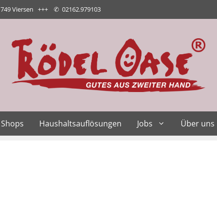
1749 Viersen +++
✆
02162.979103
Shops
Haushaltsauflösungen
Jobs
Über uns