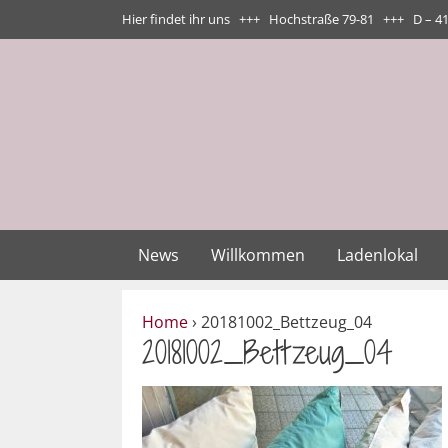
Zum
Hier findet ihr uns +++ Hochstraße 79-81 +++ D – 4
Inhalt
springen
News
Willkommen
Ladenlokal
Home
›
20181002_Bettzeug_04
20181002_Bettzeug_04