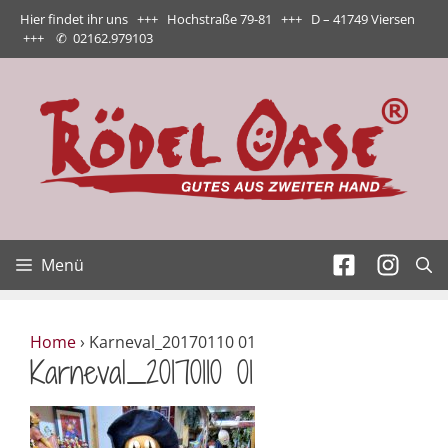
Zum
Hier findet ihr uns +++ Hochstraße 79-81 +++ D – 41749 Viersen
Inhalt
+++
✆
02162.979103
springen
Menü
Home
›
Karneval_20170110 01
Karneval_20170110 01