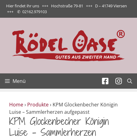
Zum
Hier findet ihr uns +++ Hochstraße 79-81 +++ D – 41749 Viersen
Inhalt
+++
✆
02162.979103
springen
Menü
Home
›
Produkte
›
KPM Glockenbecher Königin
Luise – Sammlerherzen aufgepasst
KPM Glockenbecher Königin
Luise – Sammlerherzen