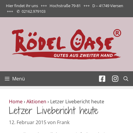
Zum
Hier findet ihr uns +++ Hochstraße 79-81 +++ D – 41749 Viersen
Inhalt
+++
✆
02162.979103
springen
Menü
Home
›
Aktionen
›
Letzer Livebericht heute
Letzer Livebericht heute
12. Februar 2015
von
Frank