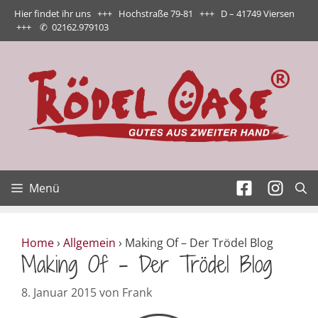
Zum
Hier findet ihr uns +++ Hochstraße 79-81 +++ D – 41749 Viersen
Inhalt
+++
✆
02162.979103
springen
Menü
Home
›
Allgemein
›
Making Of – Der Trödel Blog
Making Of – Der Trödel Blog
8. Januar 2015
von
Frank