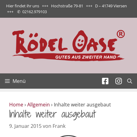
Zum
Hier findet ihr uns +++ Hochstraße 79-81 +++ D – 41749 Viersen
Inhalt
+++
✆
02162.979103
springen
Menü
Home
›
Allgemein
›
Inhalte weiter ausgebaut
Inhalte weiter ausgebaut
9. Januar 2015
von
Frank