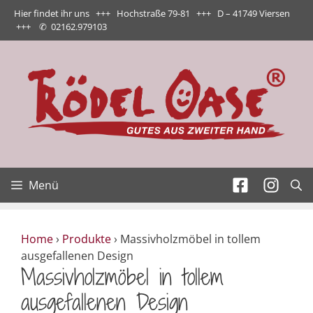
Zum
Hier findet ihr uns +++ Hochstraße 79-81 +++ D – 41749 Viersen
Inhalt
+++
✆
02162.979103
springen
Menü
Home
›
Produkte
›
Massivholzmöbel in tollem
ausgefallenen Design
Massivholzmöbel in tollem
ausgefallenen Design