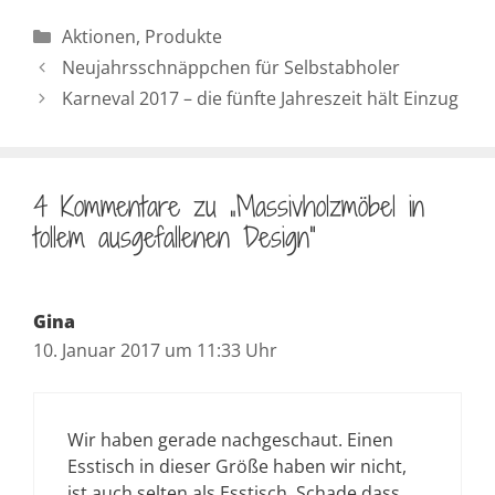
Kategorien
Aktionen
,
Produkte
Neujahrsschnäppchen für Selbstabholer
Karneval 2017 – die fünfte Jahreszeit hält Einzug
4 Kommentare zu „Massivholzmöbel in
tollem ausgefallenen Design“
Gina
10. Januar 2017 um 11:33 Uhr
Wir haben gerade nachgeschaut. Einen
Esstisch in dieser Größe haben wir nicht,
ist auch selten als Esstisch. Schade dass