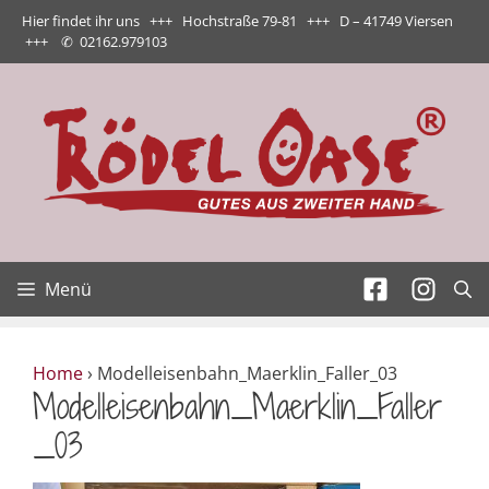
Zum
Hier findet ihr uns +++ Hochstraße 79-81 +++ D – 41749 Viersen
Inhalt
+++
✆
02162.979103
springen
Menü
Home
›
Modelleisenbahn_Maerklin_Faller_03
Modelleisenbahn_Maerklin_Faller
_03