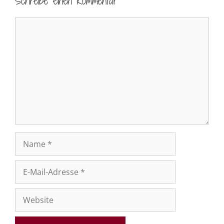
Schreibe einen Kommentar
Kommentar
Name
E-
Mail-
Adresse
Website