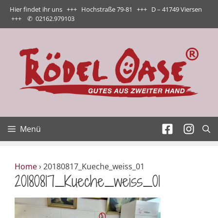
Zum
Hier findet ihr uns +++ Hochstraße 79-81 +++ D – 41749 Viersen
Inhalt
+++
✆
02162.979103
springen
Menü
Home
›
20180817_Kueche_weiss_01
20180817_Kueche_weiss_01