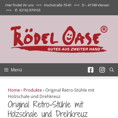
Zum
Hier findet ihr uns +++ Hochstraße 79-81 +++ D – 41749 Viersen
Inhalt
+++
✆
02162.979103
springen
Menü
Home
›
Produkte
›
Original Retro-Stühle mit
Holzschale und Drehkreuz
Original Retro-Stühle mit
Holzschale und Drehkreuz