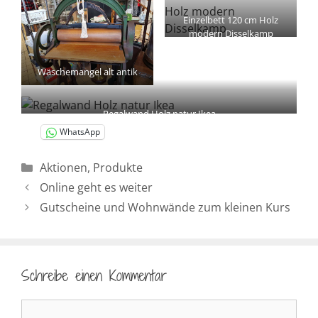
Einzelbett 120 cm Holz
modern Disselkamp
Wäschemangel alt antik
Regalwand Holz natur Ikea
WhatsApp
Kategorien
Aktionen
,
Produkte
Online geht es weiter
Gutscheine und Wohnwände zum kleinen Kurs
Schreibe einen Kommentar
Kommentar