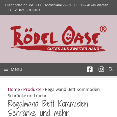
Zum
Hier findet ihr uns +++ Hochstraße 79-81 +++ D – 41749 Viersen
Inhalt
+++
✆
02162.979103
springen
Menü
Home
›
Produkte
›
Regalwand Bett Kommoden
Schränke und mehr
Regalwand Bett Kommoden
Schränke und mehr