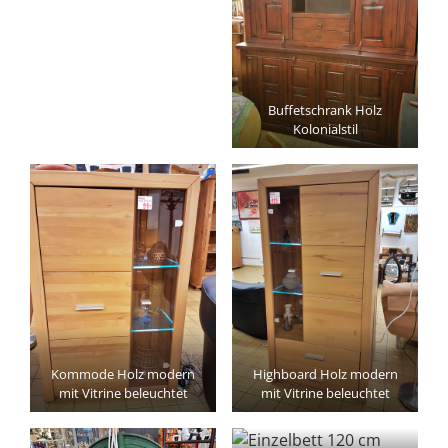
Buffetschrank Holz
Kolonialstil
Kommode Holz modern
Highboard Holz modern
mit Vitrine beleuchtet
mit Vitrine beleuchtet