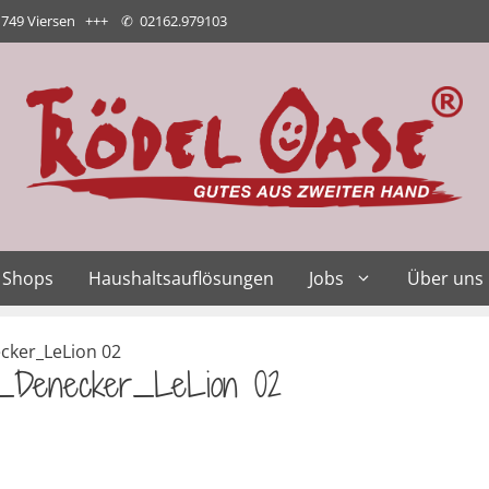
1749 Viersen +++
✆
02162.979103
Shops
Haushaltsauflösungen
Jobs
Über uns
ker_LeLion 02
_Denecker_LeLion 02