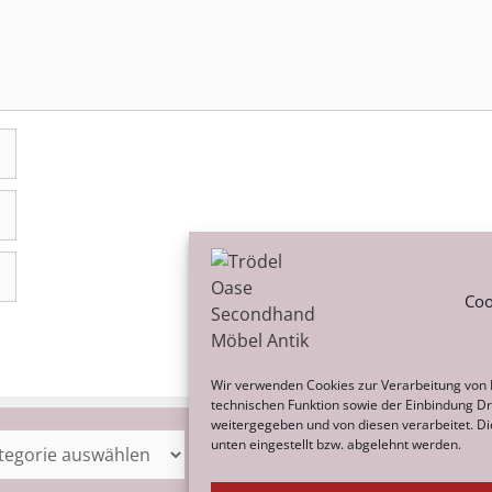
Coo
Wir verwenden Cookies zur Verarbeitung von
technischen Funktion sowie der Einbindung Dri
weitergegeben und von diesen verarbeitet. Dies
orien
Archiv
unten eingestellt bzw. abgelehnt werden.