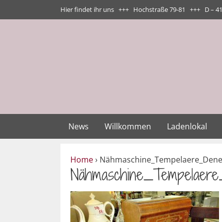
Zum
Hier findet ihr uns +++ Hochstraße 79-81 +++ D – 4
Inhalt
springen
News
Willkommen
Ladenlokal
Home
›
Nähmaschine_Tempelaere_Denec
Nähmaschine_Tempelaere