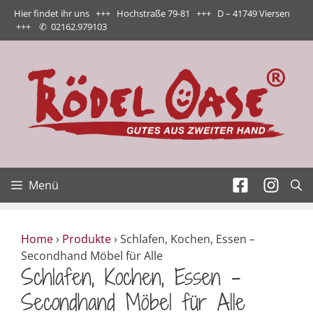
Zum
Hier findet ihr uns +++ Hochstraße 79-81 +++ D – 41749 Viersen
Inhalt
+++
✆
02162.979103
springen
Menü
Home
›
Produkte
›
Schlafen, Kochen, Essen –
Secondhand Möbel für Alle
Schlafen, Kochen, Essen –
Secondhand Möbel für Alle