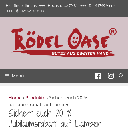
Zum
Hier findet ihr uns +++ Hochstraße 79-81 +++ D – 41749 Viersen
Inhalt
+++
✆
02162.979103
springen
Menü
Home
›
Produkte
›
Sichert euch 20 %
Jubiläumsrabatt auf Lampen
Sichert euch 20 %
Jubiläumsrabatt auf Lampen