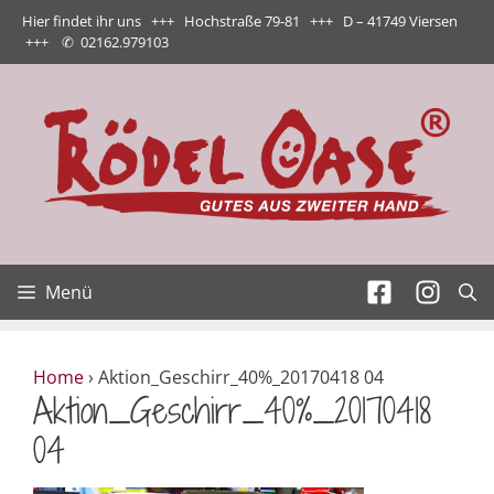
Zum
Hier findet ihr uns +++ Hochstraße 79-81 +++ D – 41749 Viersen
Inhalt
+++
✆
02162.979103
springen
Menü
Home
›
Aktion_Geschirr_40%_20170418 04
Aktion_Geschirr_40%_20170418
04