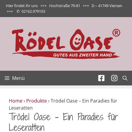
Zum
Hier findet ihr uns +++ Hochstraße 79-81 +++ D – 41749 Viersen
Inhalt
+++
✆
02162.979103
springen
Menü
Home
›
Produkte
›
Trödel Oase – Ein Paradies für
Leseratten
Trödel Oase – Ein Paradies für
Leseratten