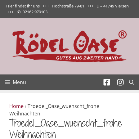
Zum
Hier findet ihr uns +++ Hochstraße 79-81 +++ D – 41749 Viersen
Inhalt
+++
✆
02162.979103
springen
Menü
Home
›
Troedel_Oase_wuenscht_frohe
Weihnachten
Troedel_Oase_wuenscht_frohe
Weihnachten