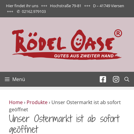
Zum
Hier findet ihr uns +++ Hochstraße 79-81 +++ D – 41749 Viersen
Inhalt
+++
✆
02162.979103
springen
Menü
Home
›
Produkte
›
Unser Ostermarkt ist ab sofort
geöffnet
Unser Ostermarkt ist ab sofort
geöffnet