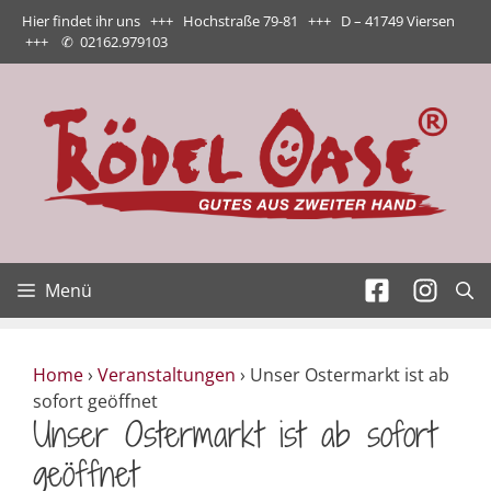
Zum
Hier findet ihr uns +++ Hochstraße 79-81 +++ D – 41749 Viersen
Inhalt
+++
✆
02162.979103
springen
Menü
Home
›
Veranstaltungen
›
Unser Ostermarkt ist ab
sofort geöffnet
Unser Ostermarkt ist ab sofort
geöffnet