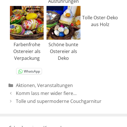
Ausführungen
Tolle Oster-Deko
aus Holz
Farbenfrohe
Schöne bunte
Ostereier als
Ostereier als
Verpackung
Deko
WhatsApp
Kategorien
Aktionen
,
Veranstaltungen
Komm lass mer wider fiere…
Tolle und supermoderne Couchgarnitur