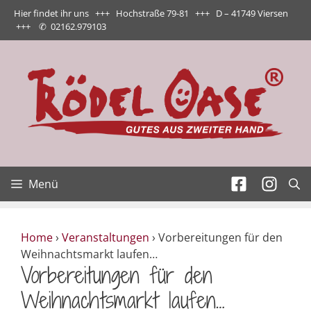
Zum
Hier findet ihr uns +++ Hochstraße 79-81 +++ D – 41749 Viersen
Inhalt
+++
✆
02162.979103
springen
Menü
Home
›
Veranstaltungen
›
Vorbereitungen für den
Weihnachtsmarkt laufen…
Vorbereitungen für den
Weihnachtsmarkt laufen…