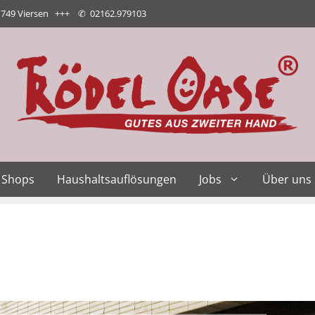
1749 Viersen +++
✆
02162.979103
Shops
Haushaltsauflösungen
Jobs
Über uns