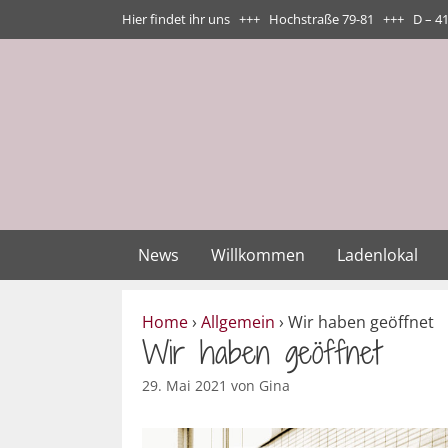
Zum
Hier findet ihr uns +++ Hochstraße 79-81 +++ D – 4
Inhalt
springen
News
Willkommen
Ladenlokal
Home
›
Allgemein
›
Wir haben geöffnet
Wir haben geöffnet
29. Mai 2021
von
Gina