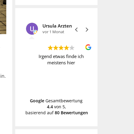
Ursula Arzten
vor 1 Monat
vor 1 Monat
e
t immer
Irgend etwas finde ich
Wer Vintage liebt
gesucht
meistens hier
fündig. Allerdi
h erst
manche Preise o
k
hoch. Daher geh
in.
schon mal mit
Weiterle
Händen hin
Google
Gesamtbewertung
4.4
von 5,
basierend auf
80 Bewertungen