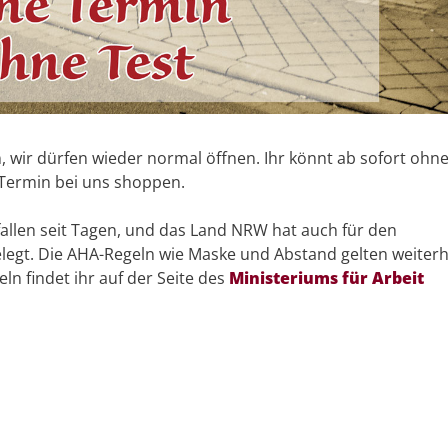
elke Metzer
vor 1 Monat
, wir dürfen wieder normal öffnen. Ihr könnt ab sofort ohn
Termin bei uns shoppen.
...hir wird Frau fas
fündig, wenn etwas 
fallen seit Tagen, und das Land NRW hat auch für den
wird, manchmal auc
auf den 2.Blic
legt. Die AHA-Regeln wie Maske und Abstand gelten weiterh
ln findet ihr auf der Seite des
Ministeriums für Arbeit