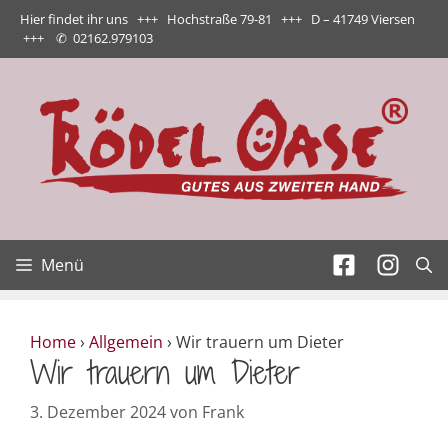
Zum
Hier findet ihr uns +++ Hochstraße 79-81 +++ D – 41749 Viersen
Inhalt
+++
✆
02162.979103
springen
Menü
Home
›
Allgemein
›
Wir trauern um Dieter
Wir trauern um Dieter
3. Dezember 2024
von
Frank