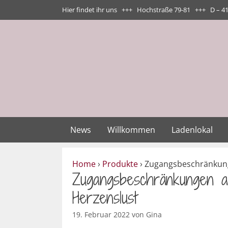
Zum
Hier findet ihr uns +++ Hochstraße 79-81 +++ D – 4
Inhalt
springen
News
Willkommen
Ladenlokal
Home
›
Produkte
›
Zugangsbeschränkung
Zugangsbeschränkungen 
Herzenslust
19. Februar 2022
von
Gina