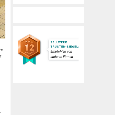
en
r
.