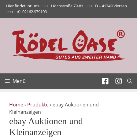
Zum
Hier findet ihr uns +++ Hochstraße 79-81 +++ D – 41749 Viersen
Inhalt
+++
✆
02162.979103
springen
Menü
Home
›
Produkte
›
ebay Auktionen und
Kleinanzeigen
ebay Auktionen und
Kleinanzeigen