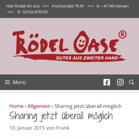
Zum
Hier findet ihr uns +++ Hochstraße 79-81 +++ D – 41749 Viersen
Inhalt
+++
✆
02162.979103
springen
Menü
Home
›
Allgemein
›
Sharing jetzt überall möglich
Sharing jetzt überall möglich
10. Januar 2015
von
Frank