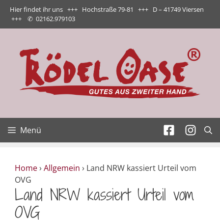
Zum
Hier findet ihr uns +++ Hochstraße 79-81 +++ D – 41749 Viersen
Inhalt
+++
✆
02162.979103
springen
Menü
Home
›
Allgemein
›
Land NRW kassiert Urteil vom
OVG
Land NRW kassiert Urteil vom
OVG