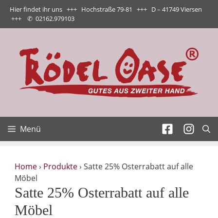
Zum
Hier findet ihr uns +++ Hochstraße 79-81 +++ D – 41749 Viersen
Inhalt
+++
✆
02162.979103
springen
Menü
Home
›
Produkte
›
Satte 25% Osterrabatt auf alle
Möbel
Satte 25% Osterrabatt auf alle
Möbel